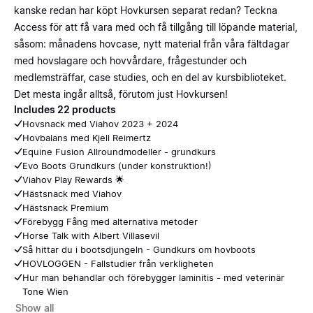
kanske redan har köpt Hovkursen separat redan? Teckna
Access för att få vara med och få tillgång till löpande material,
såsom: månadens hovcase, nytt material från våra fältdagar
med hovslagare och hovvårdare, frågestunder och
medlemsträffar, case studies, och en del av kursbiblioteket.
Det mesta ingår alltså, förutom just Hovkursen!
Includes 22 products
Hovsnack med Viahov 2023 + 2024
Hovbalans med Kjell Reimertz
Equine Fusion Allroundmodeller - grundkurs
Evo Boots Grundkurs (under konstruktion!)
Viahov Play Rewards 🌟
Hästsnack med Viahov
Hästsnack Premium
Förebygg Fång med alternativa metoder
Horse Talk with Albert Villasevil
Så hittar du i bootsdjungeln - Gundkurs om hovboots
HOVLOGGEN - Fallstudier från verkligheten
Hur man behandlar och förebygger laminitis - med veterinär
Tone Wien
Show all