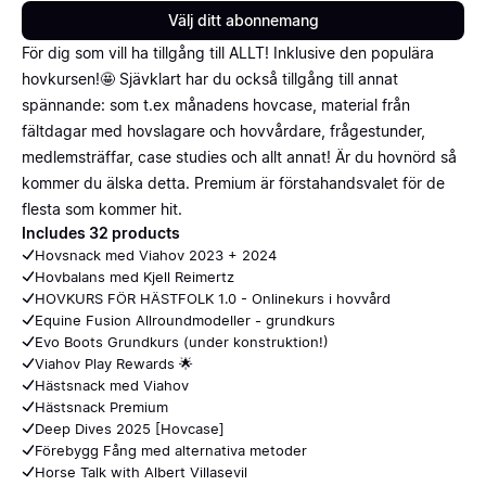
Välj ditt abonnemang
För dig som vill ha tillgång till ALLT! Inklusive den populära
hovkursen!🤩 Sjävklart har du också tillgång till annat
spännande: som t.ex månadens hovcase, material från
fältdagar med hovslagare och hovvårdare, frågestunder,
medlemsträffar, case studies och allt annat! Är du hovnörd så
kommer du älska detta. Premium är förstahandsvalet för de
flesta som kommer hit.
Includes 32 products
Hovsnack med Viahov 2023 + 2024
Hovbalans med Kjell Reimertz
HOVKURS FÖR HÄSTFOLK 1.0 - Onlinekurs i hovvård
Equine Fusion Allroundmodeller - grundkurs
Evo Boots Grundkurs (under konstruktion!)
Viahov Play Rewards 🌟
Hästsnack med Viahov
Hästsnack Premium
Deep Dives 2025 [Hovcase]
Förebygg Fång med alternativa metoder
Horse Talk with Albert Villasevil