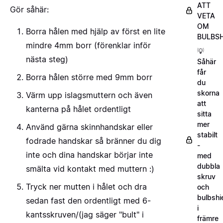
ATT
Gör såhär:
VETA
OM
Borra hålen med hjälp av först en lite
BULBSH
mindre 4mm borr (förenklar inför
💡
nästa steg)
Såhär
får
Borra hålen större med 9mm borr
du
skorna
Värm upp islagsmuttern och även
att
kanterna på hålet ordentligt
sitta
mer
Använd gärna skinnhandskar eller
stabilt
fodrade handskar så bränner du dig
-
inte och dina handskar börjar inte
med
dubbla
smälta vid kontakt med muttern :)
skruv
Tryck ner mutten i hålet och dra
och
bulbshi
sedan fast den ordentligt med 6-
i
kantsskruven/(jag säger "bult" i
främre