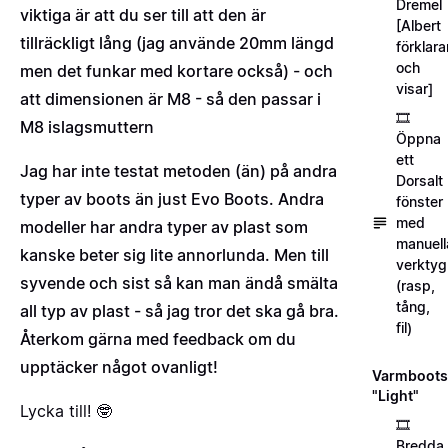
Dremel
viktiga är att du ser till att den är
[Albert
tillräckligt lång (jag använde 20mm längd
förklara
och
men det funkar med kortare också) - och
visar]
att dimensionen är M8 - så den passar i
🎞️
M8 islagsmuttern
Öppna
ett
Jag har inte testat metoden (än) på andra
Dorsalt
typer av boots än just Evo Boots. Andra
fönster
med
modeller har andra typer av plast som
manuell
kanske beter sig lite annorlunda. Men till
verktyg
syvende och sist så kan man ändå smälta
(rasp,
tång,
all typ av plast - så jag tror det ska gå bra.
fil)
Återkom gärna med feedback om du
upptäcker något ovanligt!
Varmboots
"Light"
Lycka till! 🤓
🎞️
Bredda