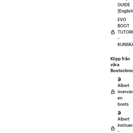
GUIDE
[English
EVO
BOOT
TUTOR
-
KUNSKA
Klipp från
våra
Bootsclini
🎬
Albert
övervä
en
boots
🎬
Albert
instruer
-