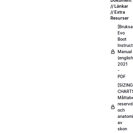
Dokument
// Länkar
// Extra
Resurser
[Bruksa
Evo
Boot
Instruct
Manual
(english
2021
-
PDF
[SIZING
CHART
Måttabel
reservd
och
anatom
av
skon