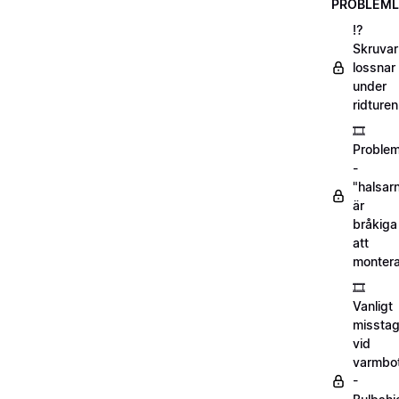
PROBLEML
⁉️
Skruva
lossnar
under
ridturen
🎞️
Proble
-
"halsar
är
bråkiga
att
montera
🎞️
Vanligt
missta
vid
varmbo
-