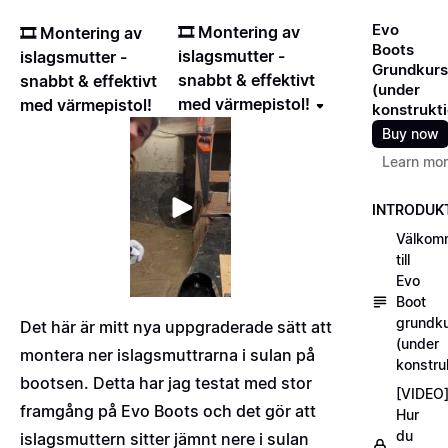
Evo
🎞️ Montering av
🎞️ Montering av
Boots
islagsmutter -
islagsmutter -
Grundkurs
snabbt & effektivt
snabbt & effektivt
(under
med värmepistol!
med värmepistol!
konstrukti
Buy now
Learn mo
INTRODUK
Välkom
till
Evo
Boot
grundku
Det här är mitt nya uppgraderade sätt att
(under
montera ner islagsmuttrarna i sulan på
konstru
bootsen. Detta har jag testat med stor
[VIDEO
framgång på Evo Boots och det gör att
Hur
du
islagsmuttern sitter jämnt nere i sulan