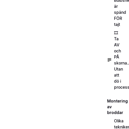
Bulbshi
är
spänd
FÖR
tajt
🎞️
Ta
AV
och
PÅ
skorna..
Utan
att
dö i
process
Montering
av
broddar
Olika
teknike