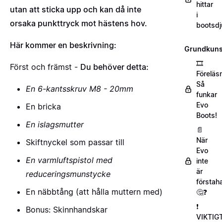
hittar
utan att sticka upp och kan då inte
i
orsaka punkttryck mot hästens hov.
bootsdj
Här kommer en beskrivning:
Grundkuns
🎞️
Först och främst -
Du behöver detta:
Föreläs
Så
En 6-kantsskruv M8 - 20mm
funkar
Evo
En bricka
Boots!
En
islagsmutter
📄
När
Skiftnyckel som passar till
Evo
En varmluftspistol med
inte
är
reduceringsmunstycke
förstah
En näbbtång (att hålla muttern med)
🤔❓
❗
Bonus: Skinnhandskar
VIKTIG