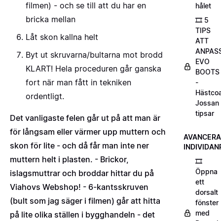
filmen) - och se till att du har en
hålet
bricka mellan
🎞️ 5
TIPS
Låt skon kallna helt
ATT
ANPAS
Byt ut skruvarna/bultarna mot brodd
EVO
KLART! Hela proceduren går ganska
BOOTS
fort när man fått in tekniken
-
Hästco
ordentligt.
Jossan
tipsar
Det vanligaste felen går ut på att man är
för långsam eller värmer upp muttern och
AVANCER
skon för lite - och då får man inte ner
INDIVIDAN
muttern helt i plasten. - Brickor,
🎞️
Öppna
islagsmuttrar och broddar hittar du på
ett
Viahovs Webshop! - 6-kantsskruven
dorsalt
(bult som jag säger i filmen) går att hitta
fönster
med
på lite olika ställen i bygghandeln - det