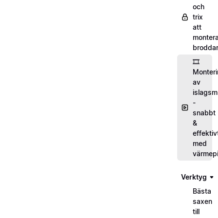
och
trix
att
monter
brodda
🎞️
Monter
av
islagsm
-
snabbt
&
effektiv
med
värmepi
Verktyg
Bästa
saxen
till