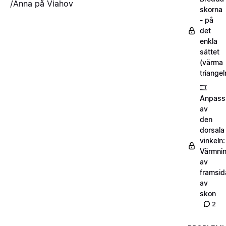
/Anna på Viahov
skorna
- på
det
enkla
sättet
(värma
triangel
🎞️
Anpass
av
den
dorsala
vinkeln:
Värmni
av
framsid
av
skon
2